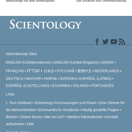
Werkzeuge für den Arbeitsplatz
Die Ursache von Unterdrückung
Internationale Sites
ENGLISH (US/International)
ENGLISH (United Kingdom)
DANSK
עברית
FRANÇAIS
日本語
РУССКИЙ
繁體中文
NEDERLANDS
DEUTSCH
MAGYAR
NORSK
SVENSKA
ESPAÑOL (LATINO)
ESPAÑOL (CASTELLANO)
ΕΛΛΗΝΙΚA
ITALIANO
PORTUGUÊS
Links
L. Ron Hubbard
Scientology Anschauungen und Praxis
Eine Stimme für
die Menschlichkeit
Ehrenamtliche Geistliche
Häufig gestellte Fragen
Bücher
Online-Kurse
Wer bin ich?
Weitere Informationen
Kontakt
aufnehmen
Orte