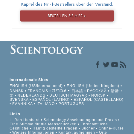
Kapitel des Nr.-1-Bestsellers über den Verstand.
BESTELLEN SIE HIER »
Internationale Sites
ENGLISH (US/International)
ENGLISH (United Kingdom)
עברית
DANSK
FRANÇAIS
日本語
РУССКИЙ
繁體中
文
NEDERLANDS
DEUTSCH
MAGYAR
NORSK
SVENSKA
ESPAÑOL (LATINO)
ESPAÑOL (CASTELLANO)
ΕΛΛΗΝΙΚA
ITALIANO
PORTUGUÊS
Links
L. Ron Hubbard
Scientology Anschauungen und Praxis
Eine Stimme für die Menschlichkeit
Ehrenamtliche
Geistliche
Häufig gestellte Fragen
Bücher
Online-Kurse
Weitere Informationen
Kontakt aufnehmen
Orte