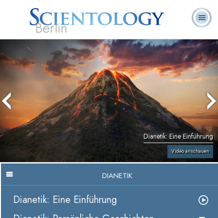
Berlin
Häufig
L. Ron
Was ist
Ehrenamtliche
Über uns
gestellte
Bücher
Hubbard
Scientology?
Geistliche
Fragen
Dianetik: Eine Einführung
Video anschauen
DIANETIK
Dianetik: Eine Einführung