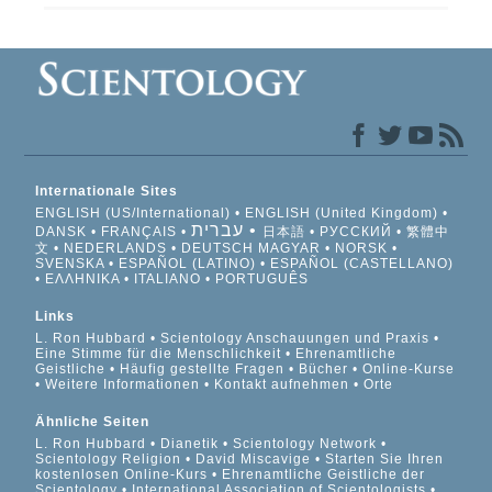
Internationale Sites
ENGLISH (US/International)
ENGLISH (United Kingdom)
עברית
DANSK
FRANÇAIS
日本語
РУССКИЙ
繁體中
文
NEDERLANDS
DEUTSCH
MAGYAR
NORSK
SVENSKA
ESPAÑOL (LATINO)
ESPAÑOL (CASTELLANO)
ΕΛΛΗΝΙΚA
ITALIANO
PORTUGUÊS
Links
L. Ron Hubbard
Scientology Anschauungen und Praxis
Eine Stimme für die Menschlichkeit
Ehrenamtliche
Geistliche
Häufig gestellte Fragen
Bücher
Online-Kurse
Weitere Informationen
Kontakt aufnehmen
Orte
Ähnliche Seiten
L. Ron Hubbard
Dianetik
Scientology Network
Scientology Religion
David Miscavige
Starten Sie Ihren
kostenlosen Online-Kurs
Ehrenamtliche Geistliche der
Scientology
International Association of Scientologists