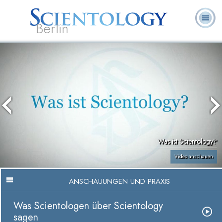
Berlin
Häufig
L. Ron
Was ist
Ehrenamtliche
Über uns
gestellte
Bücher
Hubbard
Scientology?
Geistliche
Fragen
Was ist Scientology?
Video anschauen
ANSCHAUUNGEN UND PRAXIS
Was Scientologen über Scientology
sagen