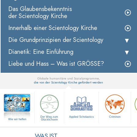
Das Glaubensbekenntnis
der Scientology Kirche
Innerhalb einer Scientology Kirche
Die Grundprinzipien der Scientology
Dianetik: Eine Einführung
Liebe und Hass – Was ist GRÖSSE?
Globale humanitäre und Sozialprogramme,
die von der Scientology Kirche gefördert werden
▼
Der Weg zum
Applied Scholastics
Criminon
Wie wir helfen
Glücklichsein
WAS IST