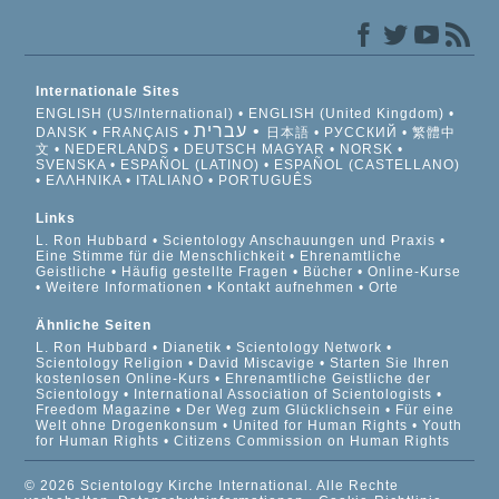
Internationale Sites
ENGLISH (US/International)
ENGLISH (United Kingdom)
עברית
DANSK
FRANÇAIS
日本語
РУССКИЙ
繁體中
文
NEDERLANDS
DEUTSCH
MAGYAR
NORSK
SVENSKA
ESPAÑOL (LATINO)
ESPAÑOL (CASTELLANO)
ΕΛΛΗΝΙΚA
ITALIANO
PORTUGUÊS
Links
L. Ron Hubbard
Scientology Anschauungen und Praxis
Eine Stimme für die Menschlichkeit
Ehrenamtliche
Geistliche
Häufig gestellte Fragen
Bücher
Online-Kurse
Weitere Informationen
Kontakt aufnehmen
Orte
Ähnliche Seiten
L. Ron Hubbard
Dianetik
Scientology Network
Scientology Religion
David Miscavige
Starten Sie Ihren
kostenlosen Online-Kurs
Ehrenamtliche Geistliche der
Scientology
International Association of Scientologists
Freedom Magazine
Der Weg zum Glücklichsein
Für eine
Welt ohne Drogenkonsum
United for Human Rights
Youth
for Human Rights
Citizens Commission on Human Rights
© 2026 Scientology Kirche International. Alle Rechte