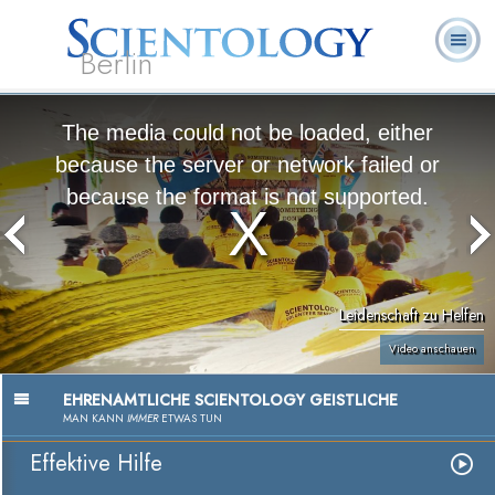
Berlin
Häufig
L. Ron
Was ist
Ehrenamtliche
Über uns
gestellte
Bücher
Hubbard
Scientology?
Geistliche
Fragen
The media could not be loaded, either
because the server or network failed or
because the format is not supported.
Leidenschaft zu Helfen
Video anschauen
EHRENAMTLICHE SCIENTOLOGY GEISTLICHE
MAN KANN
IMMER
ETWAS TUN
Effektive Hilfe