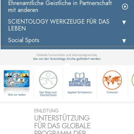
Ehrenamtliche Geistliche in Partnerschaft
mit anderen
SCIENTOLOGY WERKZEUGE FÜR DAS
LEBEN
Social Spots
Globale humanitäre und Sozialprogramme,
die von der Scientology Kirche gefördert werden
▼
Der Weg zum
Applied Scholastics
Criminon
Wie wir helfen
Glücklichsein
EINLEITUNG
UNTERSTÜTZUNG
FÜR DAS GLOBALE
PROGRAMM DER