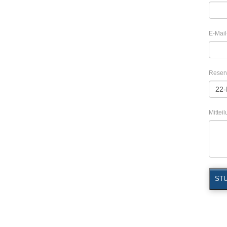
E-Mail
Reser
Mittei
ST