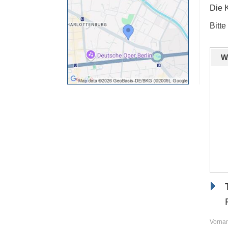
Die 
Bitte
W
Vorna