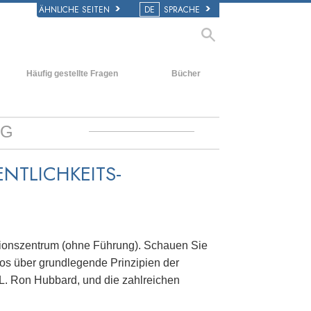
ÄHNLICHE SEITEN
DE
SPRACHE
Häufig gestellte Fragen
Bücher
Hintergrund und
Einführende Bücher
grundlegende Prinzipien
Hörbücher
NG
Innerhalb einer Scientology Kirche
Einführungsvorträge
Die Organisation der Scientology
NTLICHKEITS-
Filme
ationszentrum (ohne Führung). Schauen Sie
eos über grundlegende Prinzipien der
 L. Ron Hubbard, und die zahlreichen