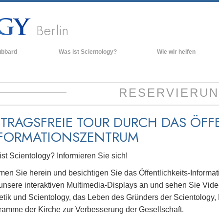
Berlin
ubbard
Was ist Scientology?
Wie wir helfen
Anschauungen und Praxis
Scientology Bekenntnisse und
RESERVIERU
Kodizes
Was Scientologen über Scientology
sagen
ITRAGSFREIE TOUR DURCH DAS ÖFFE
Lernen Sie einen Scientologen kennen
FORMATIONSZENTRUM
Innerhalb einer Scientology Kirche
st Scientology? Informieren Sie sich!
Die Grundprinzipien der Scientology
en Sie herein und besichtigen Sie das Öffentlichkeits-Inform
Eine Einführung in die Dianetik
 unsere interaktiven Multimedia-Displays an und sehen Sie Vid
Liebe und Hass – Was ist Größe?
etik und Scientology, das Leben des Gründers der Scientology,
ramme der Kirche zur Verbesserung der Gesellschaft.