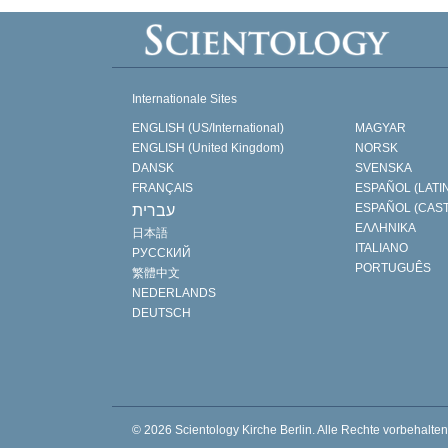
Internationale Sites
ENGLISH (US/International)
MAGYAR
ENGLISH (United Kingdom)
NORSK
DANSK
SVENSKA
FRANÇAIS
ESPAÑOL (LATI
ESPAÑOL (CAS
עברית
ΕΛΛΗΝΙΚA
日本語
ITALIANO
РУССКИЙ
PORTUGUÊS
繁體中文
NEDERLANDS
DEUTSCH
© 2026
Scientology Kirche Berlin.
Alle Rechte vorbehalten