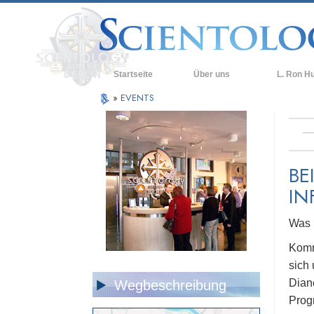
Startseite
Über uns
L. Ron H
»
EVENTS
BE
IN
Was i
Komm
sich
Dian
Wegbeschreibung
Prog