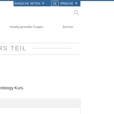
ÄHNLICHE SEITEN
DE
SPRACHE
Häufig gestellte Fragen
Bücher
Hintergrund und
Einführende Bücher
grundlegende Prinzipien
Hörbücher
RS TEIL
Innerhalb einer Scientology Kirche
Einführungsvorträge
Die Organisation der Scientology
Filme
ntology Kurs.