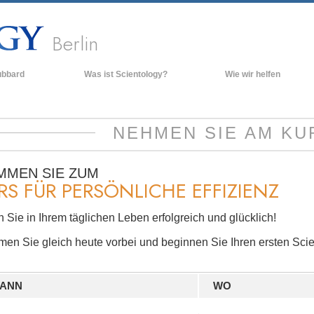
Berlin
ubbard
Was ist Scientology?
Wie wir helfen
Anschauungen und Praxis
Scientology Bekenntnisse und
NEHMEN SIE AM KU
Kodizes
Was Scientologen über Scientology
sagen
MMEN SIE ZUM
RS FÜR PERSÖNLICHE EFFIZIENZ
Lernen Sie einen Scientologen kennen
Innerhalb einer Scientology Kirche
 Sie in Ihrem täglichen Leben erfolgreich und glücklich!
Die Grundprinzipien der Scientology
en Sie gleich heute vorbei und beginnen Sie Ihren ersten Scie
Eine Einführung in die Dianetik
Liebe und Hass – Was ist Größe?
ANN
WO