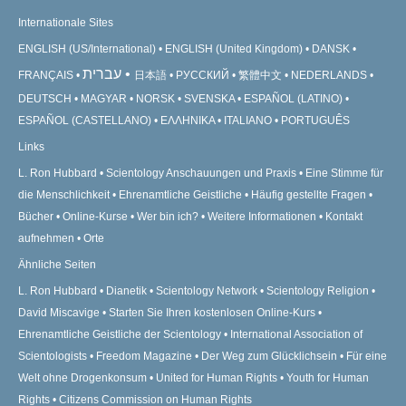
Internationale Sites
ENGLISH (US/International)
ENGLISH (United Kingdom)
DANSK
עברית
FRANÇAIS
日本語
РУССКИЙ
繁體中文
NEDERLANDS
DEUTSCH
MAGYAR
NORSK
SVENSKA
ESPAÑOL (LATINO)
ESPAÑOL (CASTELLANO)
ΕΛΛΗΝΙΚA
ITALIANO
PORTUGUÊS
Links
L. Ron Hubbard
Scientology Anschauungen und Praxis
Eine Stimme für
die Menschlichkeit
Ehrenamtliche Geistliche
Häufig gestellte Fragen
Bücher
Online-Kurse
Wer bin ich?
Weitere Informationen
Kontakt
aufnehmen
Orte
Ähnliche Seiten
L. Ron Hubbard
Dianetik
Scientology Network
Scientology Religion
David Miscavige
Starten Sie Ihren kostenlosen Online-Kurs
Ehrenamtliche Geistliche der Scientology
International Association of
Scientologists
Freedom Magazine
Der Weg zum Glücklichsein
Für eine
Welt ohne Drogenkonsum
United for Human Rights
Youth for Human
Rights
Citizens Commission on Human Rights