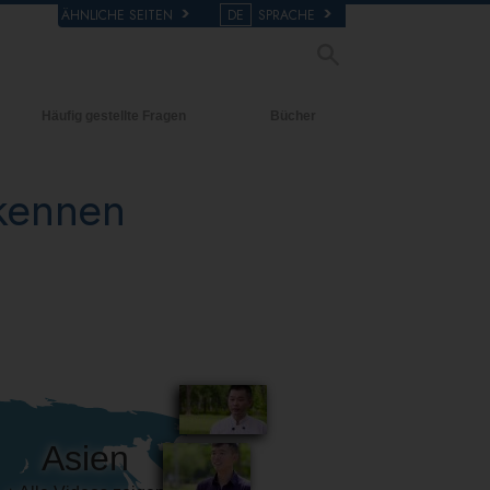
ÄHNLICHE SEITEN
DE
SPRACHE
Häufig gestellte Fragen
Bücher
Hintergrund und
Einführende Bücher
grundlegende Prinzipien
 kennen
Hörbücher
Innerhalb einer Scientology Kirche
Einführungsvorträge
Die Organisation der Scientology
Filme