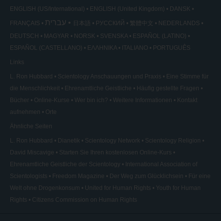
ENGLISH (US/International)
ENGLISH (United Kingdom)
DANSK
עברית
FRANÇAIS
日本語
РУССКИЙ
繁體中文
NEDERLANDS
DEUTSCH
MAGYAR
NORSK
SVENSKA
ESPAÑOL (LATINO)
ESPAÑOL (CASTELLANO)
ΕΛΛΗΝΙΚA
ITALIANO
PORTUGUÊS
Links
L. Ron Hubbard
Scientology Anschauungen und Praxis
Eine Stimme für
die Menschlichkeit
Ehrenamtliche Geistliche
Häufig gestellte Fragen
Bücher
Online-Kurse
Wer bin ich?
Weitere Informationen
Kontakt
aufnehmen
Orte
Ähnliche Seiten
L. Ron Hubbard
Dianetik
Scientology Network
Scientology Religion
David Miscavige
Starten Sie Ihren kostenlosen Online-Kurs
Ehrenamtliche Geistliche der Scientology
International Association of
Scientologists
Freedom Magazine
Der Weg zum Glücklichsein
Für eine
Welt ohne Drogenkonsum
United for Human Rights
Youth for Human
Rights
Citizens Commission on Human Rights