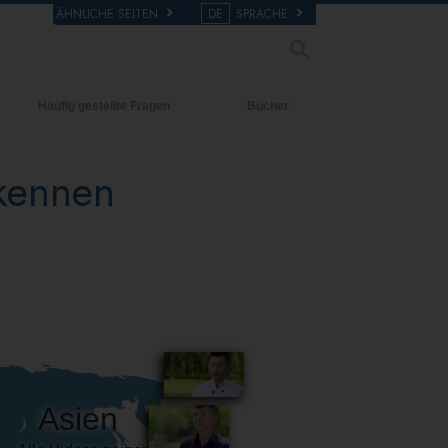
ÄHNLICHE SEITEN
DE
SPRACHE
Häufig gestellte Fragen
Bücher
Hintergrund und
Einführende Bücher
grundlegende Prinzipien
 kennen
Hörbücher
Innerhalb einer Scientology Kirche
Einführungsvorträge
Die Organisation der Scientology
Filme