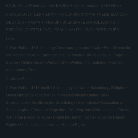
ENGLISH (US/International)
ENGLISH (United Kingdom)
DANSK
עברית
FRANÇAIS
日本語
РУССКИЙ
繁體中文
NEDERLANDS
DEUTSCH
MAGYAR
NORSK
SVENSKA
ESPAÑOL (LATINO)
ESPAÑOL (CASTELLANO)
ΕΛΛΗΝΙΚA
ITALIANO
PORTUGUÊS
Links
L. Ron Hubbard
Scientology Anschauungen und Praxis
Eine Stimme für
die Menschlichkeit
Ehrenamtliche Geistliche
Häufig gestellte Fragen
Bücher
Online-Kurse
Wer bin ich?
Weitere Informationen
Kontakt
aufnehmen
Orte
Ähnliche Seiten
L. Ron Hubbard
Dianetik
Scientology Network
Scientology Religion
David Miscavige
Starten Sie Ihren kostenlosen Online-Kurs
Ehrenamtliche Geistliche der Scientology
International Association of
Scientologists
Freedom Magazine
Der Weg zum Glücklichsein
Für eine
Welt ohne Drogenkonsum
United for Human Rights
Youth for Human
Rights
Citizens Commission on Human Rights