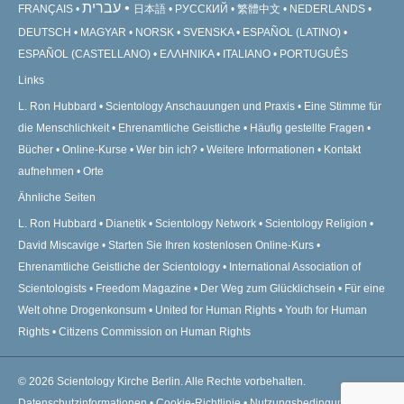
עברית
FRANÇAIS
日本語
РУССКИЙ
繁體中文
NEDERLANDS
DEUTSCH
MAGYAR
NORSK
SVENSKA
ESPAÑOL (LATINO)
ESPAÑOL (CASTELLANO)
ΕΛΛΗΝΙΚA
ITALIANO
PORTUGUÊS
Links
L. Ron Hubbard
Scientology Anschauungen und Praxis
Eine Stimme für
die Menschlichkeit
Ehrenamtliche Geistliche
Häufig gestellte Fragen
Bücher
Online-Kurse
Wer bin ich?
Weitere Informationen
Kontakt
aufnehmen
Orte
Ähnliche Seiten
L. Ron Hubbard
Dianetik
Scientology Network
Scientology Religion
David Miscavige
Starten Sie Ihren kostenlosen Online-Kurs
Ehrenamtliche Geistliche der Scientology
International Association of
Scientologists
Freedom Magazine
Der Weg zum Glücklichsein
Für eine
Welt ohne Drogenkonsum
United for Human Rights
Youth for Human
Rights
Citizens Commission on Human Rights
© 2026
Scientology Kirche Berlin.
Alle Rechte vorbehalten.
Datenschutzinformationen
•
Cookie-Richtlinie
•
Nutzungsbedingungen
•