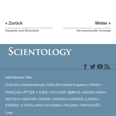
« Zurück
Weiter »
Integrität und Ehrlichkeit
Die emotionelle Tonskala
Internationale Sites
ENGLISH (US/International)
ENGLISH (United Kingdom)
DANSK
עברית
FRANÇAIS
日本語
РУССКИЙ
繁體中文
NEDERLANDS
DEUTSCH
MAGYAR
NORSK
SVENSKA
ESPAÑOL (LATINO)
ESPAÑOL (CASTELLANO)
ΕΛΛΗΝΙΚA
ITALIANO
PORTUGUÊS
Links