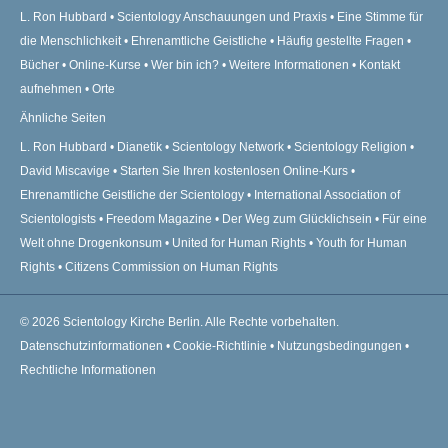
L. Ron Hubbard
Scientology Anschauungen und Praxis
Eine Stimme für
die Menschlichkeit
Ehrenamtliche Geistliche
Häufig gestellte Fragen
Bücher
Online-Kurse
Wer bin ich?
Weitere Informationen
Kontakt
aufnehmen
Orte
Ähnliche Seiten
L. Ron Hubbard
Dianetik
Scientology Network
Scientology Religion
David Miscavige
Starten Sie Ihren kostenlosen Online-Kurs
Ehrenamtliche Geistliche der Scientology
International Association of
Scientologists
Freedom Magazine
Der Weg zum Glücklichsein
Für eine
Welt ohne Drogenkonsum
United for Human Rights
Youth for Human
Rights
Citizens Commission on Human Rights
© 2026
Scientology Kirche Berlin.
Alle Rechte vorbehalten.
Datenschutzinformationen
•
Cookie-Richtlinie
•
Nutzungsbedingungen
•
Rechtliche Informationen