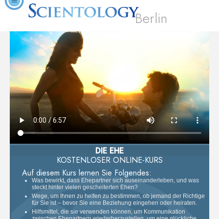
Berlin
DIE EHE
KOSTENLOSER ONLINE-KURS
Auf diesem Kurs lernen Sie Folgendes:
Was bewirkt, dass Ehepartner sich auseinanderleben, und was
steckt hinter vielen gescheiterten Ehen?
Wege, um Ihnen zu helfen zu bestimmen, ob jemand der Richtige
für Sie ist – bevor Sie eine Beziehung eingehen oder heiraten.
Hilfsmittel, die sie verwenden können, um Kommunikation
zwischen Ehepartnern wiederherzustellen, um eine glückliche,