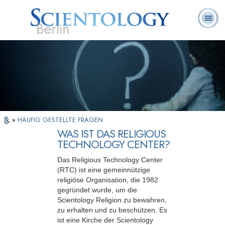
Berlin
Häufig
L. Ron
Was ist
Ehrenamtliche
Über uns
gestellte
Bücher
Hubbard
Scientology?
Geistliche
Fragen
»
HÄUFIG GESTELLTE FRAGEN
WAS IST DAS RELIGIOUS
TECHNOLOGY CENTER?
Das Religious Technology Center
(RTC) ist eine gemeinnützige
religiöse Organisation, die 1982
gegründet wurde, um die
Scientology Religion zu bewahren,
zu erhalten und zu beschützen. Es
ist eine Kirche der Scientology