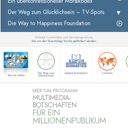
Ein überkonfessioneller Moralkodex
Der Weg zum Glücklichsein –
TV-Spots
Die Way to Happiness Foundation
Globale humanitäre und Sozialprogramme,
die von der Scientology Kirche gefördert werden
▼
Der Weg zum
Applied Scholastics
Criminon
Wie wir helfen
Glücklichsein
ÜBER DAS PROGRAMM
MULTIMEDIA-
BOTSCHAFTEN
FÜR EIN
MILLIONENPUBLIKUM