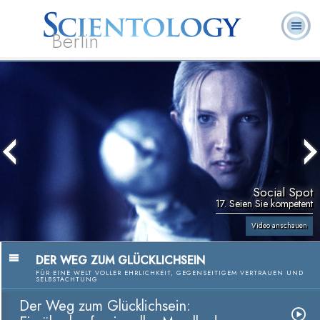
Berlin
Häufig
L. Ron
Was ist
Ehrenamtliche
Über uns
gestellte
Bücher
Hubbard
Scientology?
Geistliche
Fragen
Social Spot
17. Seien Sie kompetent
Video anschauen
DER WEG ZUM GLÜCKLICHSEIN
FÜR EINE WELT VOLLER EHRLICHKEIT, GEGENSEITIGEM VERTRAUEN UND
SELBSTACHTUNG
Der Weg zum Glücklichsein: