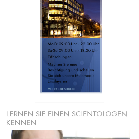
Mo
-
Fr
09:00 Uhr - 22:00 Uhr
Sa
-
So
09:00 Uhr - 18:30 Uhr
Erfrischungen
Machen Sie eine
Besichtigung und schauen
Sie sich unsere Multimedia-
Displays an
MEHR ERFAHREN
LERNEN SIE EINEN SCIENTOLOGEN
KENNEN
prev