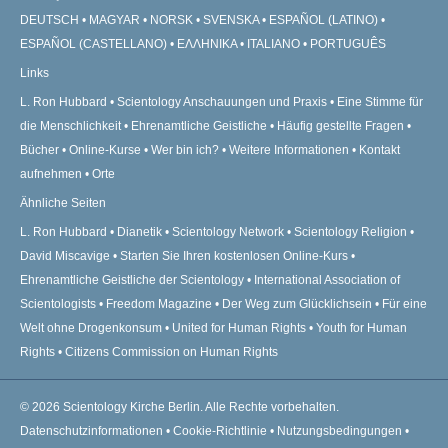
DEUTSCH
MAGYAR
NORSK
SVENSKA
ESPAÑOL (LATINO)
ESPAÑOL (CASTELLANO)
ΕΛΛΗΝΙΚA
ITALIANO
PORTUGUÊS
Links
L. Ron Hubbard
Scientology Anschauungen und Praxis
Eine Stimme für
die Menschlichkeit
Ehrenamtliche Geistliche
Häufig gestellte Fragen
Bücher
Online-Kurse
Wer bin ich?
Weitere Informationen
Kontakt
aufnehmen
Orte
Ähnliche Seiten
L. Ron Hubbard
Dianetik
Scientology Network
Scientology Religion
David Miscavige
Starten Sie Ihren kostenlosen Online-Kurs
Ehrenamtliche Geistliche der Scientology
International Association of
Scientologists
Freedom Magazine
Der Weg zum Glücklichsein
Für eine
Welt ohne Drogenkonsum
United for Human Rights
Youth for Human
Rights
Citizens Commission on Human Rights
© 2026
Scientology Kirche Berlin.
Alle Rechte vorbehalten.
Datenschutzinformationen
•
Cookie-Richtlinie
•
Nutzungsbedingungen
•