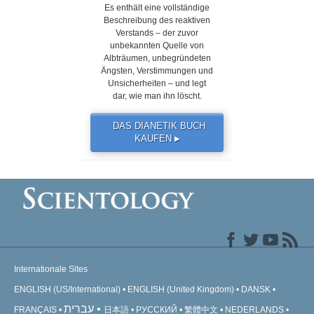
Es enthält eine vollständige
Beschreibung des reaktiven
Verstands – der zuvor
unbekannten Quelle von
Albträumen, unbegründeten
Ängsten, Verstimmungen und
Unsicherheiten – und legt
dar, wie man ihn löscht.
DAS DIANETIK BUCH
KAUFEN
▶
Internationale Sites
ENGLISH (US/International)
ENGLISH (United Kingdom)
DANSK
עברית
FRANÇAIS
日本語
РУССКИЙ
繁體中文
NEDERLANDS