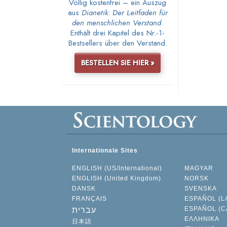
Völlig kostenfrei – ein Auszug
aus
Dianetik: Der Leitfaden für
den menschlichen Verstand
.
Enthält drei Kapitel des Nr.-1-
Bestsellers über den Verstand.
BESTELLEN SIE HIER »
Internationale Sites
ENGLISH (US/International)
MAGYAR
ENGLISH (United Kingdom)
NORSK
DANSK
SVENSKA
FRANÇAIS
ESPAÑOL (L
ESPAÑOL (C
עברית
ΕΛΛΗΝΙΚA
日本語