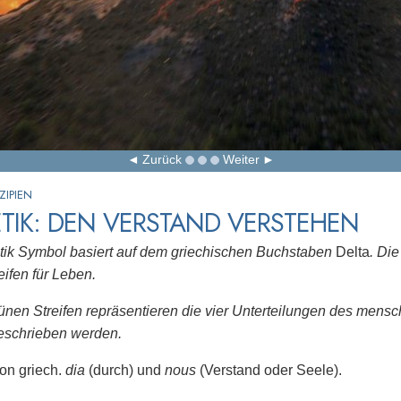
Zurück
Weiter
ZIPIEN
TIK: DEN VERSTAND VERSTEHEN
tik Symbol basiert auf dem griechischen Buchstaben
Delta
. Di
eifen für Leben.
rünen Streifen repräsentieren die vier Unterteilungen des mensc
eschrieben werden.
von griech.
dia
(durch) und
nous
(Verstand oder Seele).