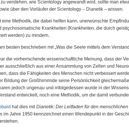
zu verstehen, wie Scientology angewandt wird, sollte man et
wie über den Vorläufer der Scientology – Dianetik – wissen.
st eine Methodik, die dabei helfen kann, unerwünschte Empfin
 psychosomatische Krankheiten (Krankheiten, die durch geisti
ert werden) zu mindern.
am besten beschrieben mit „Was die Seele mittels dem Verstand
ar die vorherrschende wissenschaftliche Meinung, dass der Ve
s er ausschließlich aus einer Ansammlung von Zellen und Neuro
n, dass die Fähigkeiten des Menschen nicht verbessert werde
er Bildung der Großhirnrinde seine Persönlichkeit gleichermaße
waren jedoch ungenau und infolgedessen wurde in der Wissens
erstand entwickelt, noch eine Methodik, um die damit verbund
bbard
hat dies mit
Dianetik: Der Leitfaden für den menschlichen
s im Jahre 1950 kennzeichnet einen Wendepunkt in der Geschi
verstehen.