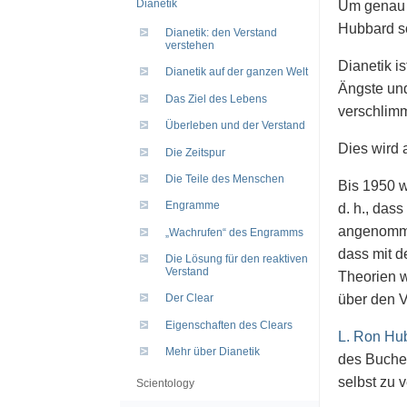
Dianetik
Um genau 
Hubbard so
Dianetik: den Verstand
verstehen
Dianetik i
Dianetik auf der ganzen Welt
Ängste und
Das Ziel des Lebens
verschlimm
Überleben und der Verstand
Dies wird 
Die Zeitspur
Die Teile des Menschen
Bis 1950 w
Engramme
d. h., das
angenomme
„Wachrufen“ des Engramms
dass mit d
Die Lösung für den reaktiven
Verstand
Theorien 
über den V
Der Clear
Eigenschaften des Clears
L. Ron Hu
Mehr über Dianetik
des Buche
selbst zu 
Scientology