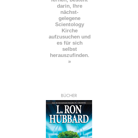
darin, Ihre
nächst
-
gelegene
Scientology
Kirche
aufzusuchen und
es für sich
selbst
herauszufinden.
»
BÜCHER