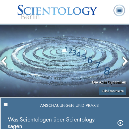
Berlin
Häufig
L. Ron
Was ist
Ehrenamtliche
Über uns
gestellte
Bücher
Hubbard
Scientology?
Geistliche
Fragen
Die Acht Dynamiken
Video anschauen
ANSCHAUUNGEN UND PRAXIS
Was Scientologen über Scientology
sagen