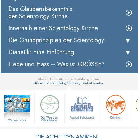
Das Glaubensbekenntnis
der Scientology Kirche
Innerhalb einer Scientology Kirche
Die Grundprinzipien der Scientology
Dianetik: Eine Einführung
Liebe und Hass – Was ist GRÖSSE?
Globale humanitäre und Sozialprogramme,
die von der Scientology Kirche gefördert werden
▼
Der Weg zum
Applied Scholastics
Criminon
Wie wir helfen
Glücklichsein
DIE ACHT DYNAMIKEN