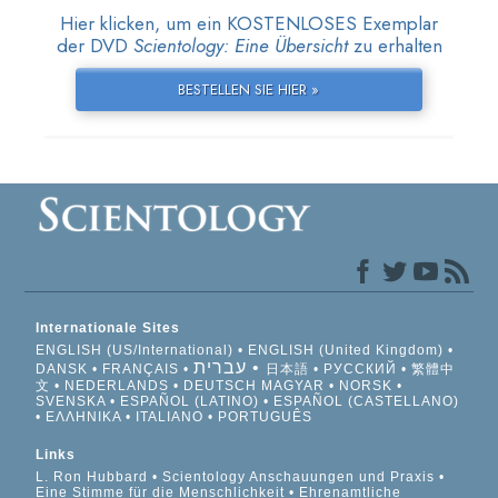
Hier klicken, um ein KOSTENLOSES Exemplar
der DVD
Scientology: Eine Übersicht
zu erhalten
BESTELLEN SIE HIER »
Internationale Sites
ENGLISH (US/International)
ENGLISH (United Kingdom)
עברית
DANSK
FRANÇAIS
日本語
РУССКИЙ
繁體中
文
NEDERLANDS
DEUTSCH
MAGYAR
NORSK
SVENSKA
ESPAÑOL (LATINO)
ESPAÑOL (CASTELLANO)
ΕΛΛΗΝΙΚA
ITALIANO
PORTUGUÊS
Links
L. Ron Hubbard
Scientology Anschauungen und Praxis
Eine Stimme für die Menschlichkeit
Ehrenamtliche