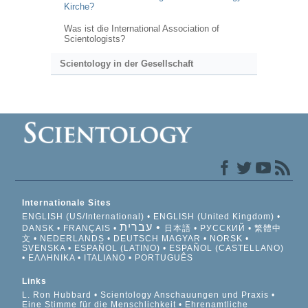
Kirche?
Was ist die International Association of
Scientologists?
Scientology in der Gesellschaft
Internationale Sites
ENGLISH (US/International)
ENGLISH (United Kingdom)
עברית
DANSK
FRANÇAIS
日本語
РУССКИЙ
繁體中
文
NEDERLANDS
DEUTSCH
MAGYAR
NORSK
SVENSKA
ESPAÑOL (LATINO)
ESPAÑOL (CASTELLANO)
ΕΛΛΗΝΙΚA
ITALIANO
PORTUGUÊS
Links
L. Ron Hubbard
Scientology Anschauungen und Praxis
Eine Stimme für die Menschlichkeit
Ehrenamtliche