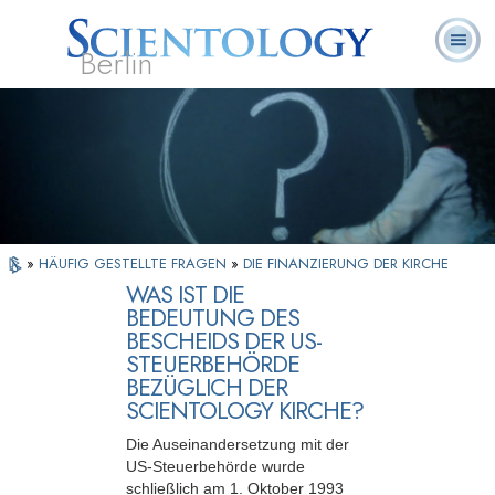
Berlin
Häufig
L. Ron
Was ist
Ehrenamtliche
Über uns
gestellte
Bücher
Hubbard
Scientology?
Geistliche
Fragen
»
HÄUFIG GESTELLTE FRAGEN
»
DIE FINANZIERUNG DER KIRCHE
WAS IST DIE
BEDEUTUNG DES
BESCHEIDS DER US-
STEUERBEHÖRDE
BEZÜGLICH DER
SCIENTOLOGY KIRCHE?
Die Auseinandersetzung mit der
US-Steuerbehörde wurde
schließlich am 1. Oktober 1993