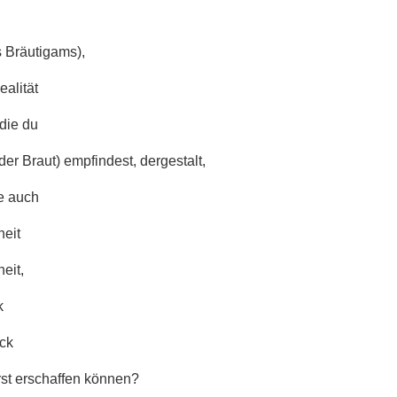
 Bräutigams),
ealität
 die du
der Braut) empfindest, dergestalt,
e auch
heit
eit,
k
ck
rst erschaffen können?