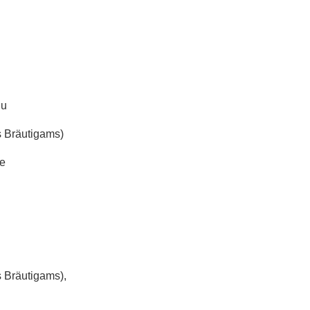
du
 Bräutigams)
be
 Bräutigams),