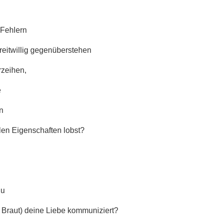
 Fehlern
eitwillig gegenüberstehen
rzeihen,
e
n
en Eigenschaften lobst?
du
Braut) deine Liebe kommuniziert?