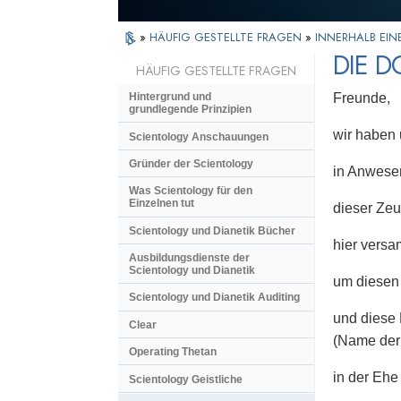
»
HÄUFIG GESTELLTE FRAGEN
»
INNERHALB EIN
DIE D
HÄUFIG GESTELLTE FRAGEN
Freunde,
Hintergrund und
grundlegende Prinzipien
wir haben
Scientology Anschauungen
Gründer der Scientology
in Anwese
Was Scientology für den
Einzelnen tut
dieser Ze
Scientology und Dianetik Bücher
hier versa
Ausbildungsdienste der
Scientology und Dianetik
um diesen
Scientology und Dianetik Auditing
und diese
Clear
(Name der
Operating Thetan
in der Ehe
Scientology Geistliche