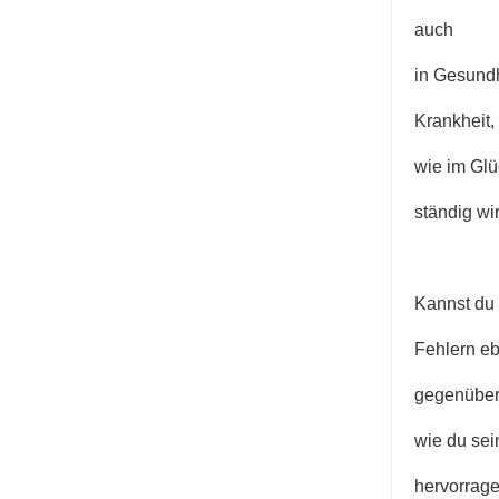
auch
in Gesund
Krankheit,
wie im Glü
ständig wi
Kannst du
Fehlern eb
gegenübert
wie du sei
hervorrag