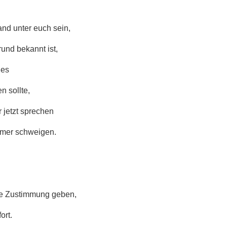
and unter euch sein,
und bekannt ist,
ies
n sollte,
 jetzt sprechen
mmer schweigen.
re Zustimmung geben,
ort.