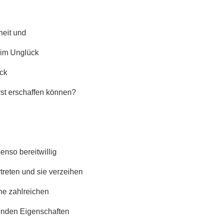
heit und
 im Unglück
ck
rst erschaffen können?
enso bereitwillig
reten und sie verzeihen
ne zahlreichen
enden Eigenschaften