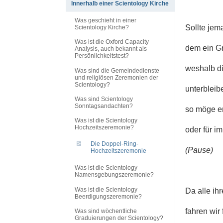
Innerhalb einer Scientology Kirche
Was geschieht in einer
Sollte jem
Scientology Kirche?
Was ist die Oxford Capacity
dem ein Gr
Analysis, auch bekannt als
Persönlichkeitstest?
weshalb d
Was sind die Gemeindedienste
und religiösen Zeremonien der
Scientology?
unterbleibe
Was sind Scientology
Sonntagsandachten?
so möge er
Was ist die Scientology
Hochzeitszeremonie?
oder für i
Die Doppel-Ring-
(Pause)
Hochzeitszeremonie
Was ist die Scientology
Namensgebungszeremonie?
Was ist die Scientology
Da alle ih
Beerdigungszeremonie?
fahren wir f
Was sind wöchentliche
Graduierungen der Scientology?