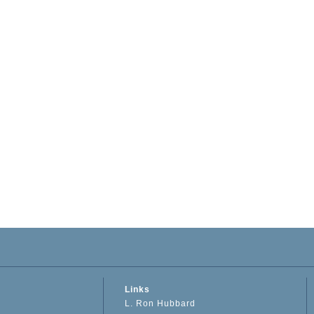
Links
L. Ron Hubbard