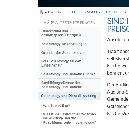
»
HÄUFIG GESTELLTE FRAGEN
»
SCIENTOLOGY U
SIND 
HÄUFIG GESTELLTE FRAGEN
PREI
Hintergrund und
grundlegende Prinzipien
Absolut u
Scientology Anschauungen
Traditions
Gründer der Scientology
selbstvers
Was Scientology für den
Kirche wür
Einzelnen tut
berufen, u
Scientology und Dianetik Bücher
Ausbildungsdienste der
Der Audito
Scientology und Dianetik
Auditing-S
Scientology und Dianetik Auditing
Gemeindemi
Was ist Auditing?
Geistliche
Kirche
str
Was ist der Unterschied zwischen
der Auditing- und der
Ausbildungsroute in Scientology?