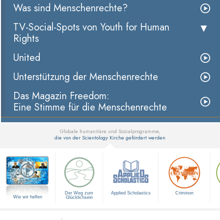
Was sind Menschenrechte?
TV-Social-Spots von Youth for Human
Rights
United
Unterstützung der Menschenrechte
Das Magazin Freedom:
Eine Stimme für die Menschenrechte
Globale humanitäre und Sozialprogramme,
die von der Scientology Kirche gefördert werden
▼
Der Weg zum
Applied Scholastics
Criminon
Wie wir helfen
Glücklichsein