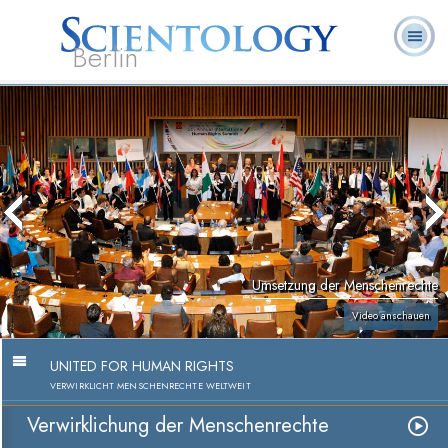
Berlin
Häufig
L. Ron
Was ist
Ehrenamtliche
Über uns
gestellte
Bücher
Hubbard
Scientology?
Geistliche
Fragen
Umsetzung der Menschenrechte
Video anschauen
UNITED FOR HUMAN RIGHTS
VERWIRKLICHT MENSCHENRECHTE WELTWEIT
Verwirklichung der Menschenrechte