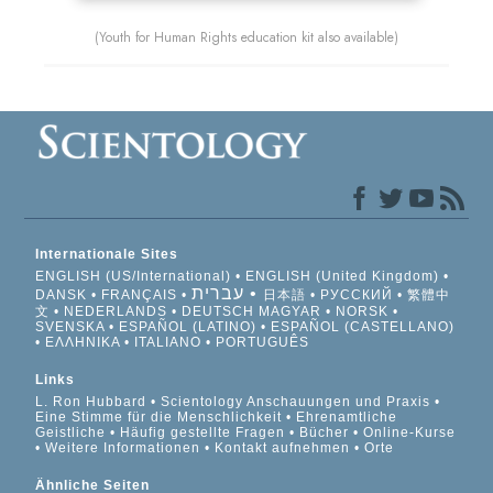
(Youth for Human Rights education kit also available)
Internationale Sites
ENGLISH (US/International)
ENGLISH (United Kingdom)
עברית
DANSK
FRANÇAIS
日本語
РУССКИЙ
繁體中
文
NEDERLANDS
DEUTSCH
MAGYAR
NORSK
SVENSKA
ESPAÑOL (LATINO)
ESPAÑOL (CASTELLANO)
ΕΛΛΗΝΙΚA
ITALIANO
PORTUGUÊS
Links
L. Ron Hubbard
Scientology Anschauungen und Praxis
Eine Stimme für die Menschlichkeit
Ehrenamtliche
Geistliche
Häufig gestellte Fragen
Bücher
Online-Kurse
Weitere Informationen
Kontakt aufnehmen
Orte
Ähnliche Seiten