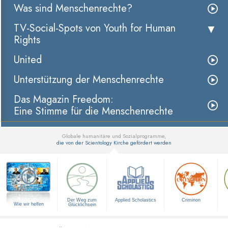
Was sind Menschenrechte?
TV-Social-Spots von Youth for Human
Rights
United
Unterstützung der Menschenrechte
Das Magazin Freedom:
Eine Stimme für die Menschenrechte
Globale humanitäre und Sozialprogramme,
die von der Scientology Kirche gefördert werden
▼
Der Weg zum
Applied Scholastics
Criminon
Wie wir helfen
Glücklichsein