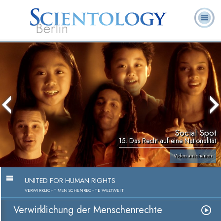
Berlin
Häufig
L. Ron
Was ist
Ehrenamtliche
Über uns
gestellte
Bücher
Hubbard
Scientology?
Geistliche
Fragen
Social Spot
15. Das Recht auf eine Nationalität
Video anschauen
UNITED FOR HUMAN RIGHTS
VERWIRKLICHT MENSCHENRECHTE WELTWEIT
Verwirklichung der Menschenrechte