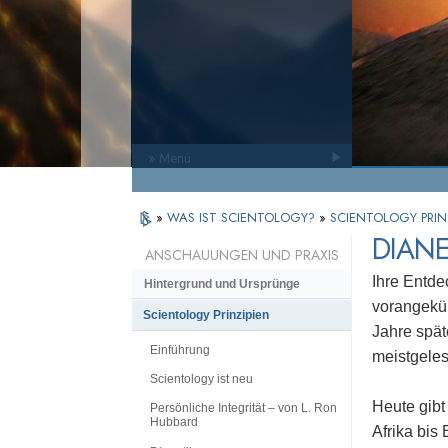
» Menü
»
WAS IST SCIENTOLOGY?
»
SCIENTOLOGY PRIN
DIANE
ANSCHAUUNGEN UND PRAXIS
Ihre Entde
Hintergrund und Ursprünge
vorangekü
Scientology Prinzipien
Jahre spät
Einführung
meistgeles
Scientology ist neu
Heute gibt
Persönliche Integrität – von L. Ron
Hubbard
Afrika bis