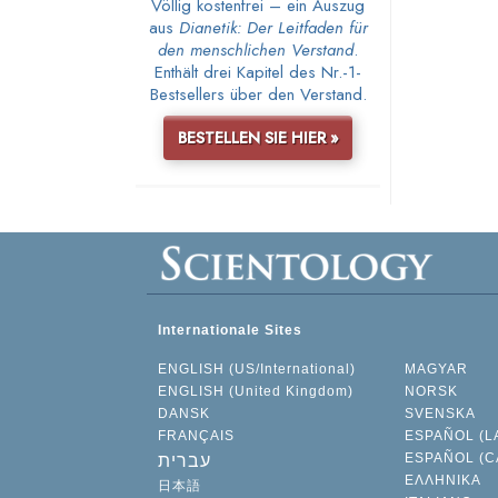
Völlig kostenfrei – ein Auszug
aus
Dianetik: Der Leitfaden für
den menschlichen Verstand
.
Enthält drei Kapitel des Nr.-1-
Bestsellers über den Verstand.
BESTELLEN SIE HIER »
Internationale Sites
ENGLISH (US/International)
MAGYAR
ENGLISH (United Kingdom)
NORSK
DANSK
SVENSKA
FRANÇAIS
ESPAÑOL (L
ESPAÑOL (C
עברית
ΕΛΛΗΝΙΚA
日本語