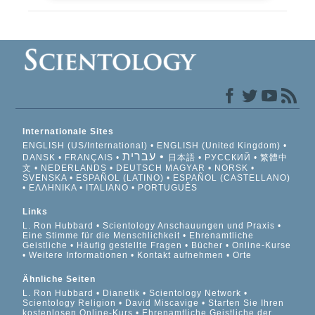
Internationale Sites
ENGLISH (US/International)
ENGLISH (United Kingdom)
עברית
DANSK
FRANÇAIS
日本語
РУССКИЙ
繁體中
文
NEDERLANDS
DEUTSCH
MAGYAR
NORSK
SVENSKA
ESPAÑOL (LATINO)
ESPAÑOL (CASTELLANO)
ΕΛΛΗΝΙΚA
ITALIANO
PORTUGUÊS
Links
L. Ron Hubbard
Scientology Anschauungen und Praxis
Eine Stimme für die Menschlichkeit
Ehrenamtliche
Geistliche
Häufig gestellte Fragen
Bücher
Online-Kurse
Weitere Informationen
Kontakt aufnehmen
Orte
Ähnliche Seiten
L. Ron Hubbard
Dianetik
Scientology Network
Scientology Religion
David Miscavige
Starten Sie Ihren
kostenlosen Online-Kurs
Ehrenamtliche Geistliche der