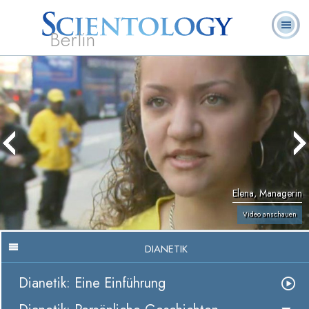
Berlin
Häufig
L. Ron
Was ist
Ehrenamtliche
Über uns
gestellte
Bücher
Hubbard
Scientology?
Geistliche
Fragen
Elena, Managerin
Video anschauen
DIANETIK
Dianetik: Eine Einführung