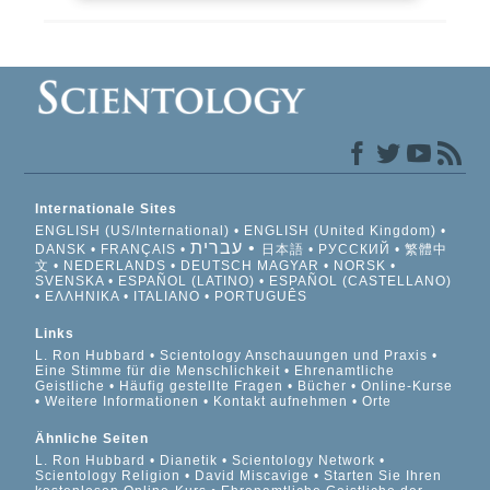
Internationale Sites
ENGLISH (US/International)
ENGLISH (United Kingdom)
עברית
DANSK
FRANÇAIS
日本語
РУССКИЙ
繁體中
文
NEDERLANDS
DEUTSCH
MAGYAR
NORSK
SVENSKA
ESPAÑOL (LATINO)
ESPAÑOL (CASTELLANO)
ΕΛΛΗΝΙΚA
ITALIANO
PORTUGUÊS
Links
L. Ron Hubbard
Scientology Anschauungen und Praxis
Eine Stimme für die Menschlichkeit
Ehrenamtliche
Geistliche
Häufig gestellte Fragen
Bücher
Online-Kurse
Weitere Informationen
Kontakt aufnehmen
Orte
Ähnliche Seiten
L. Ron Hubbard
Dianetik
Scientology Network
Scientology Religion
David Miscavige
Starten Sie Ihren