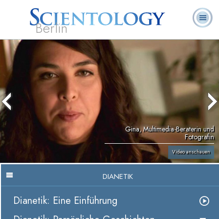
Berlin
Häufig
L. Ron
Was ist
Ehrenamtliche
Über uns
gestellte
Bücher
Hubbard
Scientology?
Geistliche
Fragen
Gina, Multimedia-Beraterin und
Fotografin
Video anschauen
DIANETIK
Dianetik: Eine Einführung