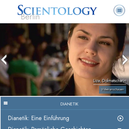
Berlin
Häufig
L. Ron
Was ist
Ehrenamtliche
Über uns
gestellte
Bücher
Hubbard
Scientology?
Geistliche
Fragen
Liza, Dolmetscherin
Video anschauen
DIANETIK
Dianetik: Eine Einführung