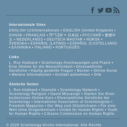
Internationale Sites
ENGLISH (US/International)
ENGLISH (United Kingdom)
עברית
DANSK
FRANÇAIS
日本語
РУССКИЙ
繁體中
文
NEDERLANDS
DEUTSCH
MAGYAR
NORSK
SVENSKA
ESPAÑOL (LATINO)
ESPAÑOL (CASTELLANO)
ΕΛΛΗΝΙΚA
ITALIANO
PORTUGUÊS
Links
L. Ron Hubbard
Scientology Anschauungen und Praxis
Eine Stimme für die Menschlichkeit
Ehrenamtliche
Geistliche
Häufig gestellte Fragen
Bücher
Online-Kurse
Weitere Informationen
Kontakt aufnehmen
Orte
Ähnliche Seiten
L. Ron Hubbard
Dianetik
Scientology Network
Scientology Religion
David Miscavige
Starten Sie Ihren
kostenlosen Online-Kurs
Ehrenamtliche Geistliche der
Scientology
International Association of Scientologists
Freedom Magazine
Der Weg zum Glücklichsein
Für eine
Welt ohne Drogenkonsum
United for Human Rights
Youth
for Human Rights
Citizens Commission on Human Rights
© 2026 Scientology Kirche International. Alle Rechte