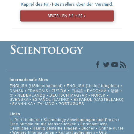
Kapitel des Nr.-1-Bestsellers über den Verstand.
BESTELLEN SIE HIER »
Internationale Sites
ENGLISH (US/International)
ENGLISH (United Kingdom)
עברית
DANSK
FRANÇAIS
日本語
РУССКИЙ
繁體中
文
NEDERLANDS
DEUTSCH
MAGYAR
NORSK
SVENSKA
ESPAÑOL (LATINO)
ESPAÑOL (CASTELLANO)
ΕΛΛΗΝΙΚA
ITALIANO
PORTUGUÊS
Links
L. Ron Hubbard
Scientology Anschauungen und Praxis
Eine Stimme für die Menschlichkeit
Ehrenamtliche
Geistliche
Häufig gestellte Fragen
Bücher
Online-Kurse
Weitere Informationen
Kontakt aufnehmen
Orte