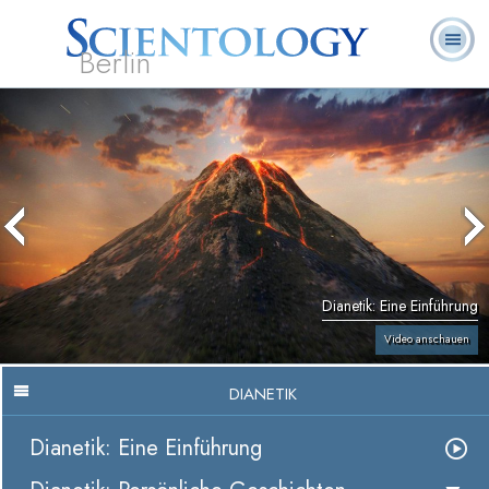
Berlin
Häufig
L. Ron
Was ist
Ehrenamtliche
Über uns
gestellte
Bücher
Hubbard
Scientology?
Geistliche
Fragen
Dianetik: Eine Einführung
Video anschauen
DIANETIK
Dianetik: Eine Einführung