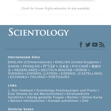
(Youth for Human Rights education kit also available)
Internationale Sites
ENGLISH (US/International)
ENGLISH (United Kingdom)
עברית
DANSK
FRANÇAIS
日本語
РУССКИЙ
繁體中
文
NEDERLANDS
DEUTSCH
MAGYAR
NORSK
SVENSKA
ESPAÑOL (LATINO)
ESPAÑOL (CASTELLANO)
ΕΛΛΗΝΙΚA
ITALIANO
PORTUGUÊS
Links
L. Ron Hubbard
Scientology Anschauungen und Praxis
Eine Stimme für die Menschlichkeit
Ehrenamtliche
Geistliche
Häufig gestellte Fragen
Bücher
Online-Kurse
Weitere Informationen
Kontakt aufnehmen
Orte
Ähnliche Seiten