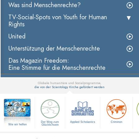
Was sind Menschenrechte?
TV-Social-Spots von Youth for Human
Rights
United
Unterstützung der Menschenrechte
Das Magazin Freedom:
Eine Stimme für die Menschenrechte
Globale humanitäre und Sozialprogramme,
die von der Scientology Kirche gefördert werden
▼
Der Weg zum
Applied Scholastics
Criminon
Wie wir helfen
Glücklichsein