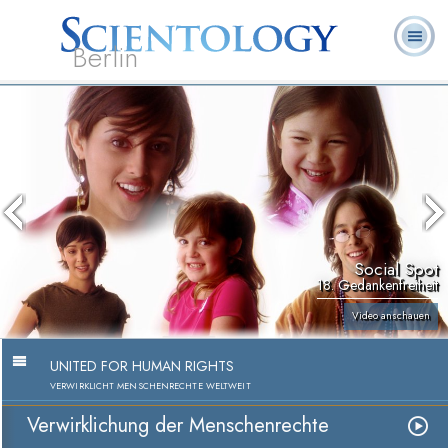
Berlin
Häufig
L. Ron
Was ist
Ehrenamtliche
Über uns
gestellte
Bücher
Hubbard
Scientology?
Geistliche
Fragen
Social Spot
18. Gedankenfreiheit
Video anschauen
UNITED FOR HUMAN RIGHTS
VERWIRKLICHT MENSCHENRECHTE WELTWEIT
Verwirklichung der Menschenrechte