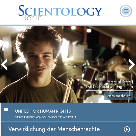
Berlin
Häufig
L. Ron
Was ist
Ehrenamtliche
Über uns
gestellte
Bücher
Hubbard
Scientology?
Geistliche
Fragen
Social Spot
17. Das Recht auf Eigentum
Video anschauen
UNITED FOR HUMAN RIGHTS
VERWIRKLICHT MENSCHENRECHTE WELTWEIT
Verwirklichung der Menschenrechte