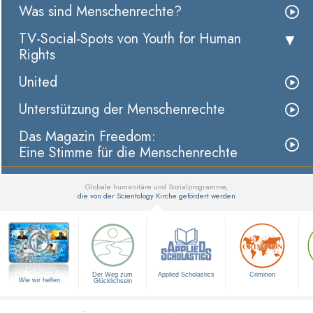
Was sind Menschenrechte?
TV-Social-Spots von Youth for Human
Rights
United
Unterstützung der Menschenrechte
Das Magazin Freedom:
Eine Stimme für die Menschenrechte
Globale humanitäre und Sozialprogramme,
die von der Scientology Kirche gefördert werden
▼
Der Weg zum
Applied Scholastics
Criminon
Wie wir helfen
Glücklichsein