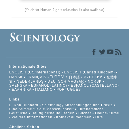
(Youth for Human Rights education kit also available)
Internationale Sites
ENGLISH (US/International)
ENGLISH (United Kingdom)
עברית
DANSK
FRANÇAIS
日本語
РУССКИЙ
繁體中
文
NEDERLANDS
DEUTSCH
MAGYAR
NORSK
SVENSKA
ESPAÑOL (LATINO)
ESPAÑOL (CASTELLANO)
ΕΛΛΗΝΙΚA
ITALIANO
PORTUGUÊS
Links
L. Ron Hubbard
Scientology Anschauungen und Praxis
Eine Stimme für die Menschlichkeit
Ehrenamtliche
Geistliche
Häufig gestellte Fragen
Bücher
Online-Kurse
Weitere Informationen
Kontakt aufnehmen
Orte
Ähnliche Seiten