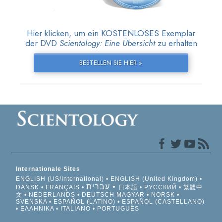
Hier klicken, um ein KOSTENLOSES Exemplar
der DVD
Scientology: Eine Übersicht
zu erhalten
BESTELLEN SIE HIER »
Internationale Sites
ENGLISH (US/International)
ENGLISH (United Kingdom)
עברית
DANSK
FRANÇAIS
日本語
РУССКИЙ
繁體中
文
NEDERLANDS
DEUTSCH
MAGYAR
NORSK
SVENSKA
ESPAÑOL (LATINO)
ESPAÑOL (CASTELLANO)
ΕΛΛΗΝΙΚA
ITALIANO
PORTUGUÊS