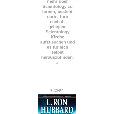
mehr über
Scientology zu
lernen, besteht
darin, Ihre
nächst
-
gelegene
Scientology
Kirche
aufzusuchen und
es für sich
selbst
herauszufinden.
»
BÜCHER