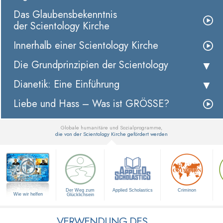
Das Glaubensbekenntnis
der Scientology Kirche
Innerhalb einer Scientology Kirche
Die Grundprinzipien der Scientology
Dianetik: Eine Einführung
Liebe und Hass – Was ist GRÖSSE?
Globale humanitäre und Sozialprogramme,
die von der Scientology Kirche gefördert werden
▼
Der Weg zum
Applied Scholastics
Criminon
Wie wir helfen
Glücklichsein
VERWENDUNG DES