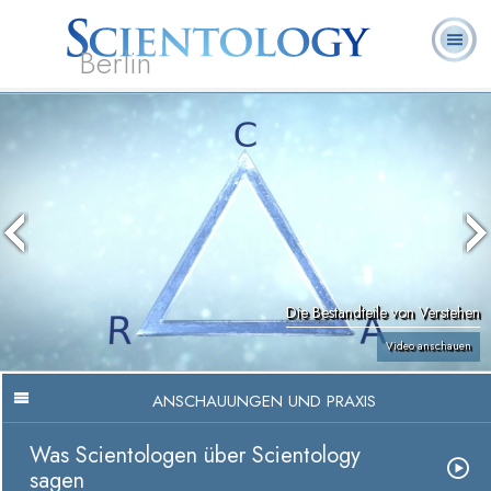
Berlin
Häufig
L. Ron
Was ist
Ehrenamtliche
Über uns
gestellte
Bücher
Hubbard
Scientology?
Geistliche
Fragen
Die Bestandteile von Verstehen
Video anschauen
ANSCHAUUNGEN UND PRAXIS
Was Scientologen über Scientology
sagen