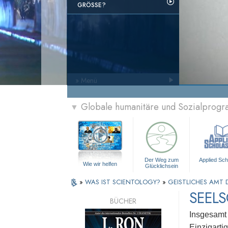
GRÖSSE?
» Menü
Globale humanitäre und Sozialprog
▼
Der Weg zum
Applied Sch
Wie wir helfen
Glücklichsein
»
WAS IST SCIENTOLOGY?
»
GEISTLICHES AMT 
SEELS
BÜCHER
Insgesamt e
Einzigarti