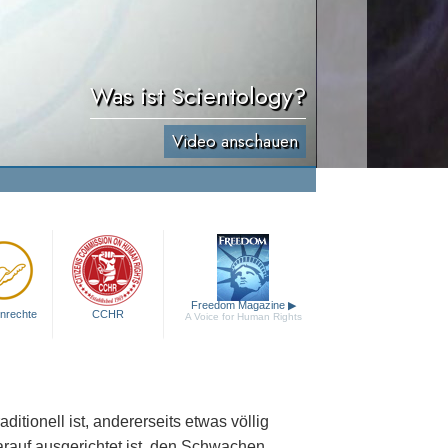
Was ist Scientology?
Video anschauen
Freedom Magazine
▶
nrechte
CCHR
A Voice for Human Rights
aditionell ist, andererseits etwas völlig
arauf ausgerichtet ist, den Schwachen,