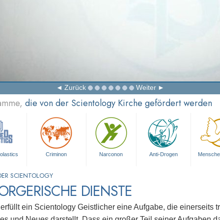
Zurück
Weiter
ramme,
die von der Scientology Kirche gefördert werden
olastics
Criminon
Narconon
Anti-Drogen
Mensche
DER SCIENTOLOGY
ORGERISCHE DIENSTE
rfüllt ein Scientology Geistlicher eine Aufgabe, die einerseits tr
ges und Neues darstellt. Dass ein großer Teil seiner Aufgaben d