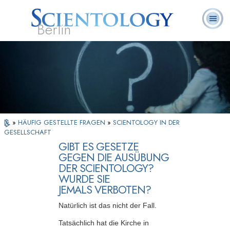
Berlin
Häufig
L. Ron
Was ist
Ehrenamtliche
Über uns
gestellte
Bücher
Hubbard
Scientology?
Geistliche
Fragen
»
HÄUFIG GESTELLTE FRAGEN
»
SCIENTOLOGY IN DER
GESELLSCHAFT
GIBT ES GESETZE
GEGEN DIE AUSÜBUNG
DER SCIENTOLOGY?
WURDE SIE
JEMALS VERBOTEN?
Natürlich ist das nicht der Fall.
Tatsächlich hat die Kirche in