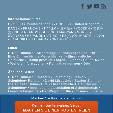
Internationale Sites
ENGLISH (US/International)
ENGLISH (United Kingdom)
עברית
DANSK
FRANÇAIS
日本語
РУССКИЙ
繁體中
文
NEDERLANDS
DEUTSCH
MAGYAR
NORSK
SVENSKA
ESPAÑOL (LATINO)
ESPAÑOL (CASTELLANO)
ΕΛΛΗΝΙΚA
ITALIANO
PORTUGUÊS
Links
L. Ron Hubbard
Scientology Anschauungen und Praxis
Eine Stimme für die Menschlichkeit
Ehrenamtliche
Geistliche
Häufig gestellte Fragen
Bücher
Online-Kurse
Weitere Informationen
Kontakt aufnehmen
Orte
Ähnliche Seiten
L. Ron Hubbard
Dianetik
Scientology Network
Scientology Religion
David Miscavige
Starten Sie Ihren
kostenlosen Online-Kurs
Ehrenamtliche Geistliche der
Scientology
International Association of Scientologists
Freedom Magazine
Der Weg zum Glücklichsein
Für eine
Welt ohne Drogenkonsum
United for Human Rights
Youth
Machen Sie Ihren ersten Schritt
for Human Rights
Citizens Commission on Human Rights
Kennen Sie Ihr wahres Selbst!
© 2026 Scientology Kirche International. Alle Rechte
MACHEN SIE EINEN KOSTENFREIEN
vorbehalten.
Datenschutzinformationen
•
Cookie-Richtlinie
•