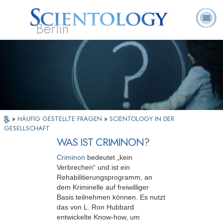
Berlin
Häufig
L. Ron
Was ist
Ehrenamtliche
Über uns
gestellte
Bücher
Hubbard
Scientology?
Geistliche
Fragen
»
HÄUFIG GESTELLTE FRAGEN
»
SCIENTOLOGY IN DER
GESELLSCHAFT
WAS IST CRIMINON?
Criminon
bedeutet „kein
Verbrechen“ und ist ein
Rehabilitierungsprogramm, an
dem Kriminelle auf freiwilliger
Basis teilnehmen können. Es nutzt
das von L. Ron Hubbard
entwickelte Know-how, um