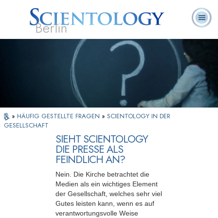
Berlin
Häufig
L. Ron
Was ist
Ehrenamtliche
Über uns
gestellte
Bücher
Hubbard
Scientology?
Geistliche
Fragen
»
HÄUFIG GESTELLTE FRAGEN
»
SCIENTOLOGY IN DER
GESELLSCHAFT
SIEHT SCIENTOLOGY
DIE PRESSE ALS
FEINDLICH AN?
Nein. Die Kirche betrachtet die
Medien als ein wichtiges Element
der Gesellschaft, welches sehr viel
Gutes leisten kann, wenn es auf
verantwortungsvolle Weise