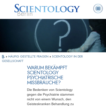
Berlin
Häufig
L. Ron
Was ist
Ehrenamtliche
Über uns
gestellte
Bücher
Hubbard
Scientology?
Geistliche
Fragen
»
HÄUFIG GESTELLTE FRAGEN
»
SCIENTOLOGY IN DER
GESELLSCHAFT
WARUM BEKÄMPFT
SCIENTOLOGY
PSYCHIATRISCHE
MISSBRÄUCHE?
Die Bedenken von Scientology
gegen die Psychiatrie stammen
nicht von einem Wunsch, den
Geisteskranken Behandlung zu