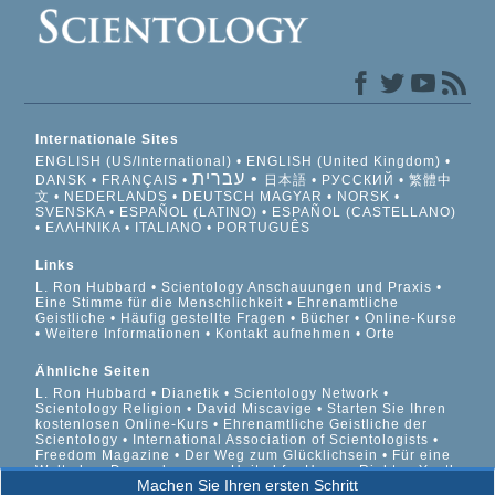
Internationale Sites
ENGLISH (US/International)
ENGLISH (United Kingdom)
עברית
DANSK
FRANÇAIS
日本語
РУССКИЙ
繁體中
文
NEDERLANDS
DEUTSCH
MAGYAR
NORSK
SVENSKA
ESPAÑOL (LATINO)
ESPAÑOL (CASTELLANO)
ΕΛΛΗΝΙΚA
ITALIANO
PORTUGUÊS
Links
L. Ron Hubbard
Scientology Anschauungen und Praxis
Eine Stimme für die Menschlichkeit
Ehrenamtliche
Geistliche
Häufig gestellte Fragen
Bücher
Online-Kurse
Weitere Informationen
Kontakt aufnehmen
Orte
Ähnliche Seiten
L. Ron Hubbard
Dianetik
Scientology Network
Scientology Religion
David Miscavige
Starten Sie Ihren
kostenlosen Online-Kurs
Ehrenamtliche Geistliche der
Scientology
International Association of Scientologists
Freedom Magazine
Der Weg zum Glücklichsein
Für eine
Welt ohne Drogenkonsum
United for Human Rights
Youth
Machen Sie Ihren ersten Schritt
for Human Rights
Citizens Commission on Human Rights